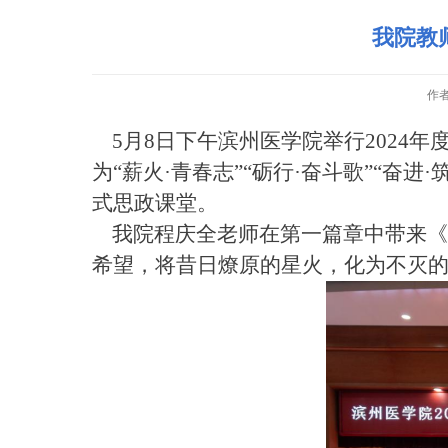
我院教
作
5月8日下午
滨州医学院
举行2024
为“薪火·青春志”“砺行·奋斗歌”“
式思政课堂。
我院程庆全老师在第一篇章中
带来
《
希望，
将昔日燎原的星火，化为不灭