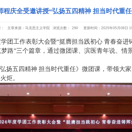
师程庆全受邀讲授“弘扬五四精神 担当时代重任
者：
文章来源：马克思主义学院
浏览次数：
290
更新时间：2025年05月08日 19
年度学团工作表彰大会
暨“挺膺担当践初心 青春奋进
奋进·筑梦路”三个篇章，通过微团课、滨医青年说、
弘扬五四精神 担当时代重任》微团课，
带领大家
的火炬。