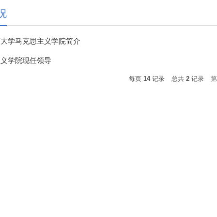
况
药大学马克思主义学院简介
主义学院现任领导
每页
14
记录
总共
2
记录
第